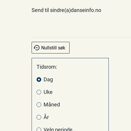
Send til sindre(a)danseinfo.no
Nullstill søk
Tidsrom:
Dag
Uke
Måned
År
Velg periode