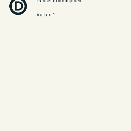
Danseinformasjonen
Vulkan 1
0182 Oslo
Telefon: 23 70 94 40
E-post:
post@danseinfo.no
Om oss
Kontakt
Presse
In English