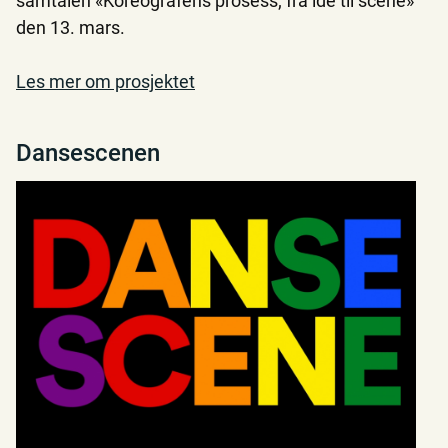
samtalen «Koreografens prosess; fra idé til scene»
den 13. mars.
Les mer om prosjektet
Dansescenen