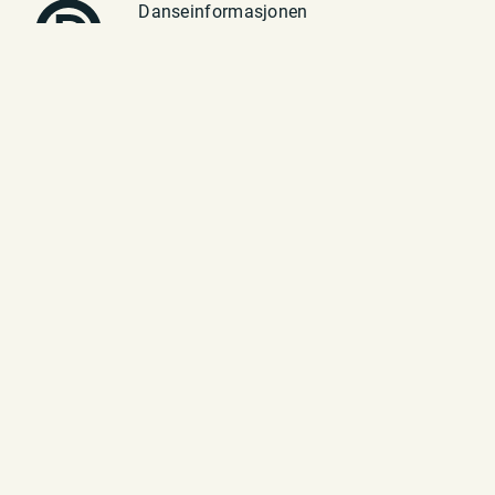
Danseinformasjonen
Vulkan 1
0182 Oslo
Telefon: 23 70 94 40
E-post:
post@danseinfo.no
Om oss
Kontakt
Presse
In English