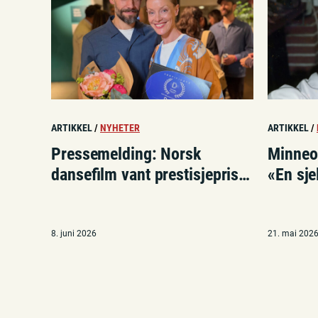
ARTIKKEL
/
NYHETER
ARTIKKEL
/
Pressemelding: Norsk
Minneor
dansefilm vant prestisjepris i
«En sj
London
pilates
8. juni 2026
21. mai 202