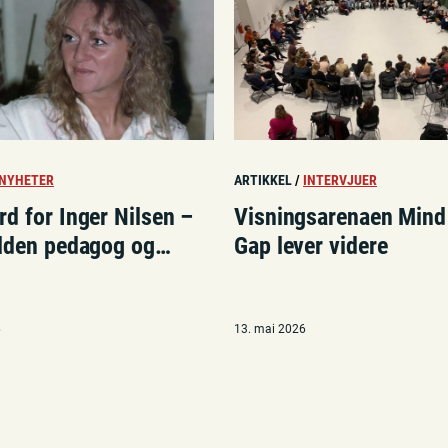
NYHETER
ARTIKKEL
/
INTERVJUER
d for Inger Nilsen –
Visningsarenaen Mind
elden pedagog og
Gap lever videre
pioner»
6
13. mai 2026