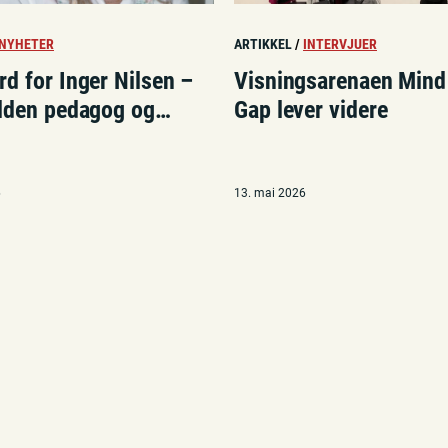
NYHETER
ARTIKKEL
/
INTERVJUER
d for Inger Nilsen –
Visningsarenaen Mind
elden pedagog og
Gap lever videre
pioner»
6
13. mai 2026