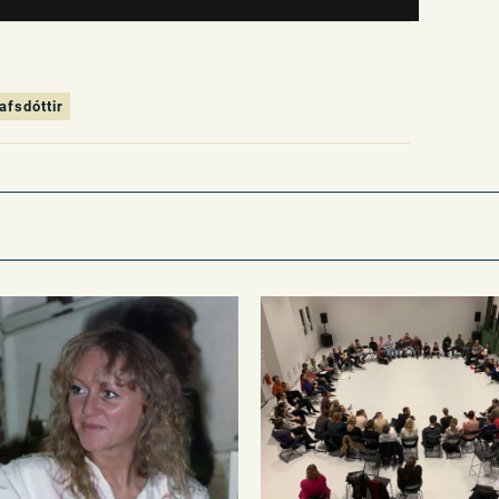
afsdóttir