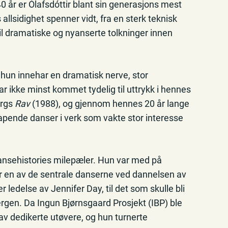
0 år er Ólafsdóttir blant sin generasjons mest
lsidighet spenner vidt, fra en sterk teknisk
til dramatiske og nyanserte tolkninger innen
g hun innehar en dramatisk nerve, stor
har ikke minst kommet tydelig til uttrykk i hennes
ergs
Rav
(1988), og gjennom hennes 20 år lange
ende danser i verk som vakte stor interesse
 dansehistories milepæler. Hun var med på
r en av de sentrale danserne ved dannelsen av
 ledelse av Jennifer Day, til det som skulle bli
gen. Da Ingun Bjørnsgaard Prosjekt (IBP) ble
n av dedikerte utøvere, og hun turnerte