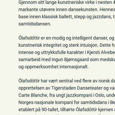
Gjennom sitt lange kunstneriske virke i nesten 4
markante utøvere innen dansekunsten. Hennes al
base innen klassisk ballett, stepp og jazzdans, 
samtidsdansen.
Ólafsdóttir er en modig og intelligent danser, o
kunstnerisk integritet og sterk intuisjon. Dette 
intense og uttrykksfulle karakter i Kjersti Alveb
samarbeid med Ingun Bjørnsgaard som medskap
og oppmerksomhet internasjonalt.
Ólafsdóttir har vært sentral ved flere av norsk
opprettelsen av Tigerstaden Danseteater og va
Carte Blanche, fra ungt jazzkompani i Oslo, under
Norges nasjonale kompani for samtidsdans i Ber
etablert på 90-tallet, tilhørte Ólafsdóttir kjerne