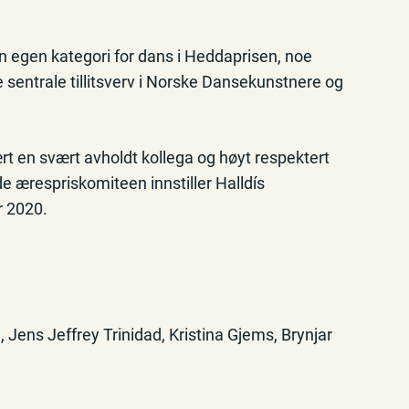
v en egen kategori for dans i Heddaprisen, noe
re sentrale tillitsverv i Norske Dansekunstnere og
ært en svært avholdt kollega og høyt respektert
de ærespriskomiteen innstiller Halldís
r 2020.
Jens Jeffrey Trinidad, Kristina Gjems, Brynjar