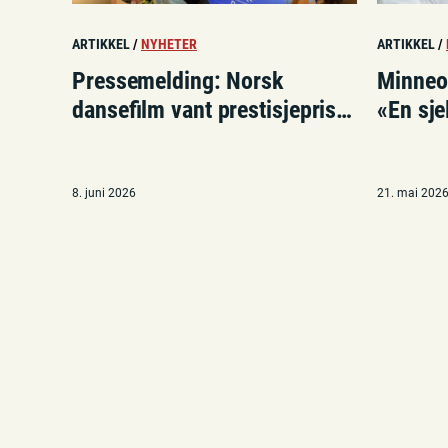
ARTIKKEL
/
NYHETER
ARTIKKEL
/
Pressemelding: Norsk
Minneor
dansefilm vant prestisjepris i
«En sj
London
pilates
8. juni 2026
21. mai 202