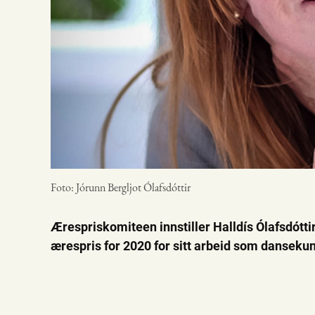
Foto: Jórunn Bergljot Ólafsdóttir
Ærespriskomiteen innstiller Halldís Ólafsdót
ærespris for 2020 for sitt arbeid som dansekun