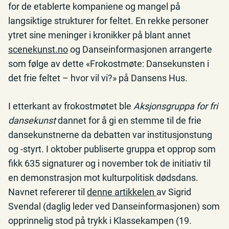
for de etablerte kompaniene og mangel på
langsiktige strukturer for feltet. En rekke personer
ytret sine meninger i kronikker på blant annet
scenekunst.no
og Danseinformasjonen arrangerte
som følge av dette «Frokostmøte: Dansekunsten i
det frie feltet – hvor vil vi?» på Dansens Hus.
I etterkant av frokostmøtet ble
Aksjonsgruppa for fri
dansekunst
dannet for å gi en stemme til de frie
dansekunstnerne da debatten var institusjonstung
og -styrt. I oktober publiserte gruppa et opprop som
fikk 635 signaturer og i november tok de initiativ til
en demonstrasjon mot kulturpolitisk dødsdans.
Navnet refererer til
denne artikkelen
av Sigrid
Svendal (daglig leder ved Danseinformasjonen) som
opprinnelig stod på trykk i Klassekampen (19.