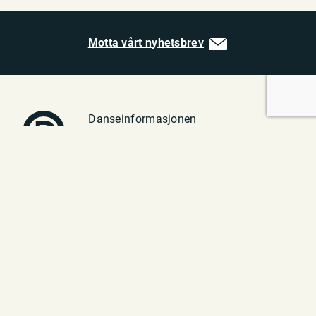
Motta vårt nyhetsbrev
Danseinformasjonen
Vulkan 1
0182 Oslo
Telefon: 23 70 94 40
E-post:
post@danseinfo.no
Om oss