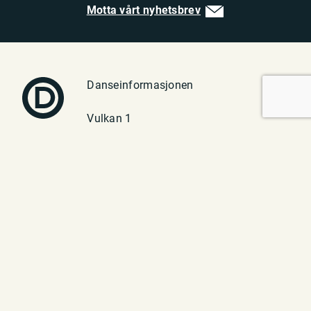
Motta vårt nyhetsbrev
Danseinformasjonen
Vulkan 1
0182 Oslo
Telefon: 23 70 94 40
E-post:
post@danseinfo.no
Om oss
Kontakt