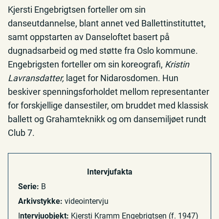
Kjersti Engebrigtsen forteller om sin
danseutdannelse, blant annet ved Ballettinstituttet,
samt oppstarten av Danseloftet basert på
dugnadsarbeid og med støtte fra Oslo kommune.
Engebrigsten forteller om sin koreografi,
Kristin
Lavransdatter,
laget for Nidarosdomen. Hun
beskiver spenningsforholdet mellom representanter
for forskjellige dansestiler, om bruddet med klassisk
ballett og Grahamteknikk og om dansemiljøet rundt
Club 7.
Intervjufakta
Serie:
B
Arkivstykke:
videointervju
I
ntervjuobjekt:
Kjersti Kramm Engebrigtsen (f. 1947)