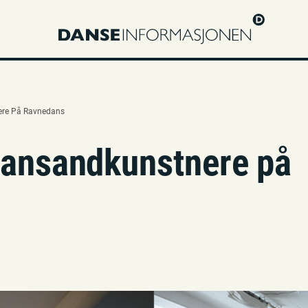
nere På Ravnedans
stiansandkunstnere på