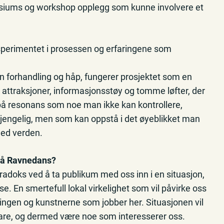
mposiums og workshop opplegg som kunne involvere et
sperimentet i prosessen og erfaringene som
 forhandling og håp, fungerer prosjektet som en
attraksjoner, informasjonsstøy og tomme løfter, der
 på resonans som noe man ikke kan kontrollere,
gjengelig, men som kan oppstå i det øyeblikket man
med verden.
 på Ravnedans?
aradoks ved å ta publikum med oss inn i en situasjon,
. En smertefull lokal virkelighet som vil påvirke oss
ningen og kunstnerne som jobber her. Situasjonen vil
bare, og dermed være noe som interesserer oss.