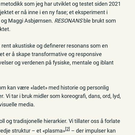
metodikk som jeg har utviklet og testet siden 2021
ektet er nå inne i en ny fase; et eksperiment i
 og Maggi Asbjørnsen.
RESONANS
ble brukt som
ktet.
et rent akustiske og definerer resonans som en
t er å skape transformative og responsive
elser og verdenen på fysiske, mentale og iblant
m kan være «ladet» med historie og personlig
 Vi tar i bruk midler som koreografi, dans, ord, lyd,
visuelle media.
ll og tradisjonelle hierarkier. Vi tillater oss å forlate
[2]
edje struktur – et «plasma»
– der impulser kan