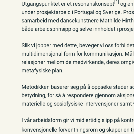
[1]
Utgangspunktet er et resonanskonsept
og en 
under prosjektarbeid i Portugal og Sverige. Prosj
samarbeid med dansekunstnere Mathilde Hirth
både arbeidsprinsipp og selve innholdet i prosje
Slik vi jobber med dette, beveger vi oss forbi d
multidimensjonal form for kommunikasjon. Måle
relasjoner mellom de medvirkende, deres omgiv
metafysiske plan.
Metodikken baserer seg på å oppsøke steder so
betydning, for så å respondere gjennom aksjoner.
materielle og sosiofysiske intervensjoner samt 
I vår arbeidsform gir vi midlertidig slipp på kontro
konvensjonelle forventningsrom og skaper en tr