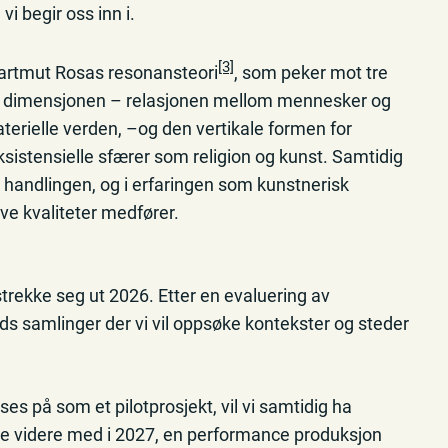
 begir oss inn i.
[3]
Hartmut Rosas resonansteori
, som peker mot tre
le dimensjonen – relasjonen mellom mennesker og
terielle verden, –og den vertikale formen for
sistensielle sfærer som religion og kunst. Samtidig
ke handlingen, og i erfaringen som kunstnerisk
ve kvaliteter medfører.
rekke seg ut 2026. Etter en evaluering av
ids samlinger der vi vil oppsøke kontekster og steder
s på som et pilotprosjekt, vil vi samtidig ha
be videre med i 2027, en performance produksjon