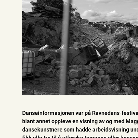
Danseinformasjonen var på Ravnedans-festivalen
blant annet oppleve en visning av og med Magg
dansekunstnere som hadde arbeidsvisning unde
fikk alle tre til å utforske temaene eller kons