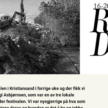
 i Kristiansand i forrige uke og der fikk vi
i Asbjørnsen, som var en av tre lokale
r festivalen. Vi var nysgjerrige på hva som
eptene deres og hvordan er det å bo og jobbe