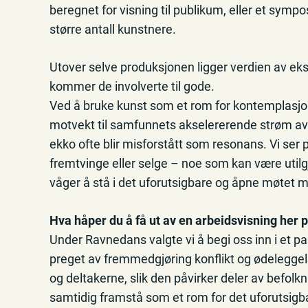
beregnet for visning til publikum, eller et sy
større antall kunstnere.
Utover selve produksjonen ligger verdien av ek
kommer de involverte til gode.
Ved å bruke kunst som et rom for kontemplasjon
motvekt til samfunnets akselererende strøm av 
ekko ofte blir misforstått som resonans. Vi ser
fremtvinge eller selge – noe som kan være util
våger å stå i det uforutsigbare og åpne møtet 
Hva håper du å få ut av en arbeidsvisning her
Under Ravnedans valgte vi å begi oss inn i et p
preget av fremmedgjøring konflikt og ødeleggelse
og deltakerne, slik den påvirker deler av befolk
samtidig framstå som et rom for det uforutsig