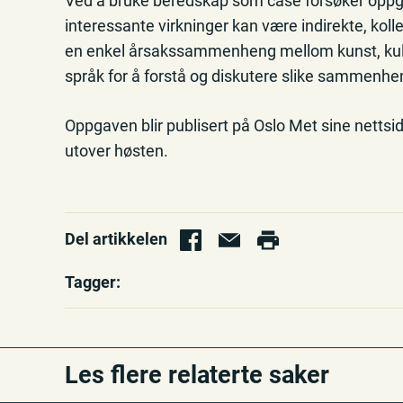
Ved å bruke beredskap som case forsøker oppg
interessante virkninger kan være indirekte, kollek
en enkel årsakssammenheng mellom kunst, kultu
språk for å forstå og diskutere slike sammenhe
Oppgaven blir publisert på Oslo Met sine nettsid
utover høsten.
Del artikkelen
Tagger:
Les flere relaterte saker