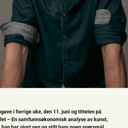
ve i forrige uke, den 11. juni og tittelen på
let – En samfunnsøkonomisk analyse av kunst,
n han har gjort seg og stilt ham noen spørsmål.