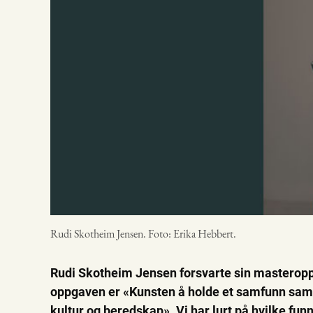
Rudi Skotheim Jensen. Foto: Erika Hebbert.
Rudi Skotheim Jensen forsvarte sin masteroppga
oppgaven er «Kunsten å holde et samfunn sam
kultur og beredskap». Vi har lurt på hvilke fun