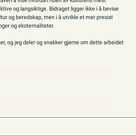
aven å vise hvordan noen av kulturens mest
tive og langsiktige. Bidraget ligger ikke i å bevise
r og beredskap, men i å utvikle et mer presist
nger og eksternaliteter.
er, og jeg deler og snakker gjerne om dette arbeidet