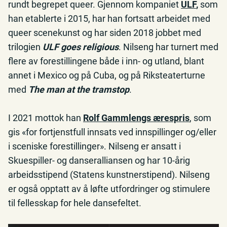
rundt begrepet queer. Gjennom kompaniet
ULF
,
som
han etablerte i 2015, har han fortsatt arbeidet med
queer scenekunst og har siden 2018 jobbet med
trilogien
ULF goes religious
. Nilseng har turnert med
flere av forestillingene både i inn- og utland, blant
annet i Mexico og på Cuba, og på Riksteaterturne
med
The man at the tramstop
.
I 2021 mottok han
Rolf Gammlengs ærespris
, som
gis «for fortjenstfull innsats ved innspillinger og/eller
i sceniske forestillinger». Nilseng er ansatt i
Skuespiller- og danseralliansen og har 10-årig
arbeidsstipend (Statens kunstnerstipend). Nilseng
er også opptatt av å løfte utfordringer og stimulere
til fellesskap for hele dansefeltet.