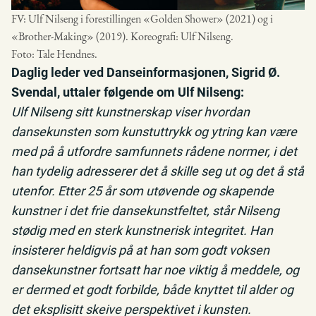
FV: Ulf Nilseng i forestillingen «Golden Shower» (2021) og i
«Brother-Making» (2019). Koreografi: Ulf Nilseng.
Foto: Tale Hendnes.
Daglig leder ved Danseinformasjonen, Sigrid Ø.
Svendal, uttaler følgende om Ulf Nilseng:
Ulf Nilseng sitt kunstnerskap viser hvordan
dansekunsten som kunstuttrykk og ytring kan være
med på å utfordre samfunnets rådene normer, i det
han tydelig adresserer det å skille seg ut og det å stå
utenfor. Etter 25 år som utøvende og skapende
kunstner i det frie dansekunstfeltet, står Nilseng
stødig med en sterk kunstnerisk integritet. Han
insisterer heldigvis på at han som godt voksen
dansekunstner fortsatt har noe viktig å meddele, og
er dermed et godt forbilde, både knyttet til alder og
det eksplisitt skeive perspektivet i kunsten.