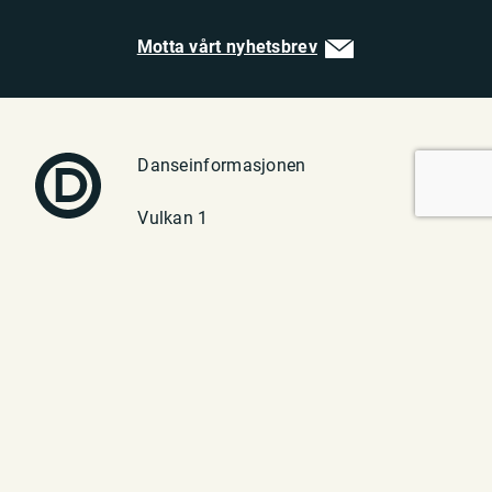
Motta vårt nyhetsbrev
Danseinformasjonen
Vulkan 1
0182 Oslo
Telefon: 23 70 94 40
E-post:
post@danseinfo.no
Om oss