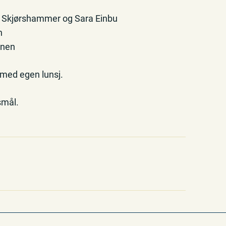
e Skjørshammer og Sara Einbu
n
onen
 med egen lunsj.
smål.