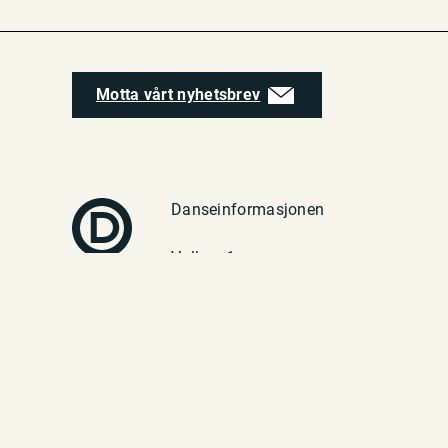
Motta vårt nyhetsbrev
Danseinformasjonen
Vulkan 1
0182 Oslo
Telefon: 23 70 94 40
E-post:
post@danseinfo.no
Les om personvernerklæring her