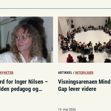
NYHETER
ARTIKKEL
/
INTERVJUER
d for Inger Nilsen –
Visningsarenaen Mind
elden pedagog og
Gap lever videre
pioner»
6
13. mai 2026