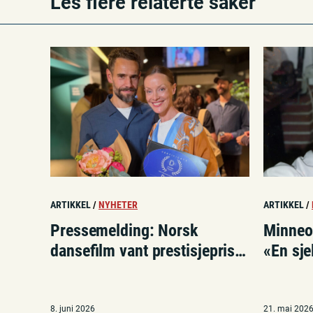
Les flere relaterte saker
ARTIKKEL
/
NYHETER
ARTIKKEL
/
Pressemelding: Norsk
Minneor
dansefilm vant prestisjepris i
«En sj
London
pilates
8. juni 2026
21. mai 202