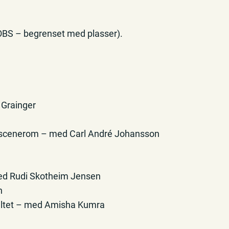
(OBS – begrenset med plasser).
Grainger
n
e scenerom – med Carl André Johansson
ed Rudi Skotheim Jensen
n
eltet – med Amisha Kumra