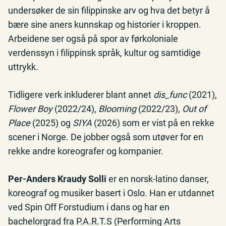
undersøker de sin filippinske arv og hva det betyr å
bære sine aners kunnskap og historier i kroppen.
Arbeidene ser også på spor av førkoloniale
verdenssyn i filippinsk språk, kultur og samtidige
uttrykk.
Tidligere verk inkluderer blant annet
dis_func
(2021),
Flower Boy
(2022/24),
Blooming
(2022/23),
Out of
Place
(2025) og
SIYA
(2026) som er vist på en rekke
scener i Norge. De jobber også som utøver for en
rekke andre koreografer og kompanier.
Per-Anders Kraudy Solli
er en norsk-latino danser,
koreograf og musiker basert i Oslo. Han er utdannet
ved Spin Off Forstudium i dans og har en
bachelorgrad fra P.A.R.T.S (Performing Arts