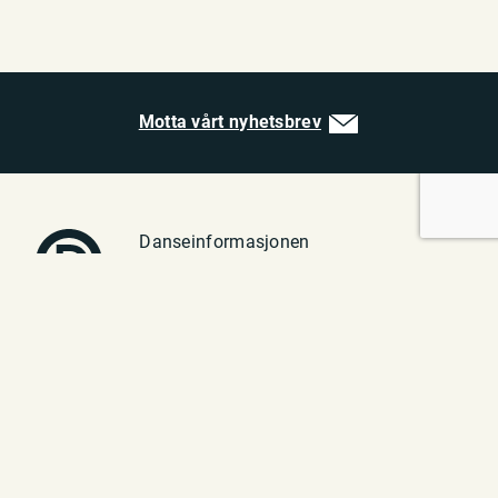
Motta vårt nyhetsbrev
Danseinformasjonen
Vulkan 1
0182 Oslo
Telefon: 23 70 94 40
E-post:
post@danseinfo.no