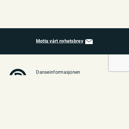
Motta vårt nyhetsbrev
Danseinformasjonen
Vulkan 1
0182 Oslo
Telefon: 23 70 94 40
E-post:
post@danseinfo.no