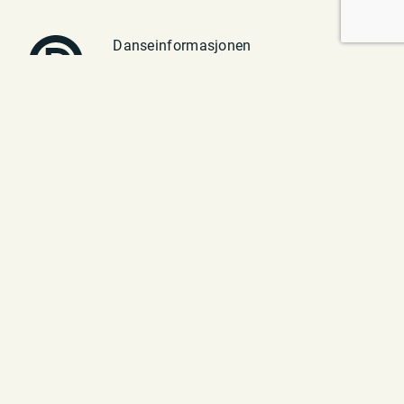
Danseinformasjonen
Vulkan 1
0182 Oslo
Telefon: 23 70 94 40
E-post:
post@danseinfo.no
Om oss
Kontakt
Presse