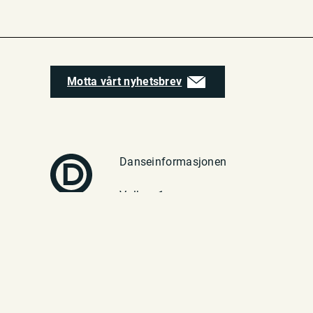
Motta vårt nyhetsbrev
Danseinformasjonen
Vulkan 1
0182 Oslo
Telefon: 23 70 94 40
E-post:
post@danseinfo.no