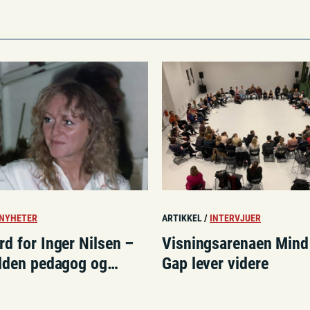
NYHETER
ARTIKKEL
/
INTERVJUER
d for Inger Nilsen –
Visningsarenaen Mind
elden pedagog og
Gap lever videre
pioner»