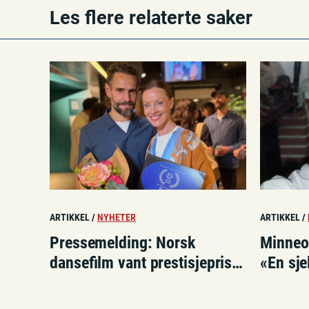
Les flere relaterte saker
ARTIKKEL
/
NYHETER
ARTIKKEL
/
Pressemelding: Norsk
Minneor
dansefilm vant prestisjepris i
«En sj
London
pilates