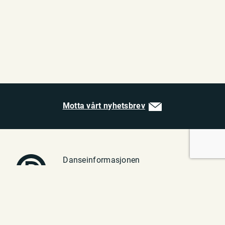
Motta vårt nyhetsbrev
Danseinformasjonen
Vulkan 1
0182 Oslo
Telefon: 23 70 94 40