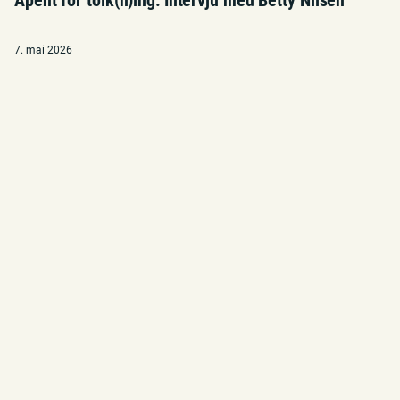
Åpent for tolk(n)ing: Intervju med Betty Nilsen
7. mai 2026